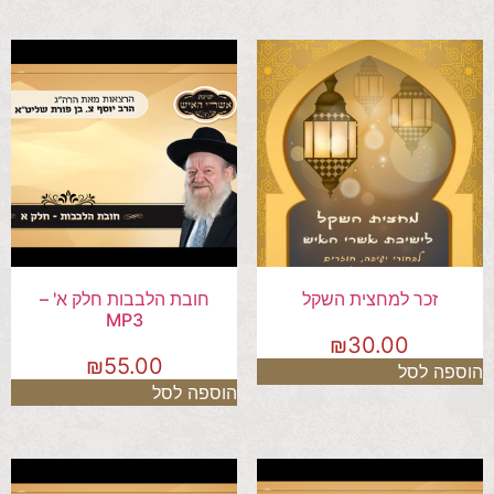
זכר למחצית השקל
חובת הלבבות חלק א' –
MP3
₪
30.00
₪
55.00
הוספה לסל
הוספה לסל