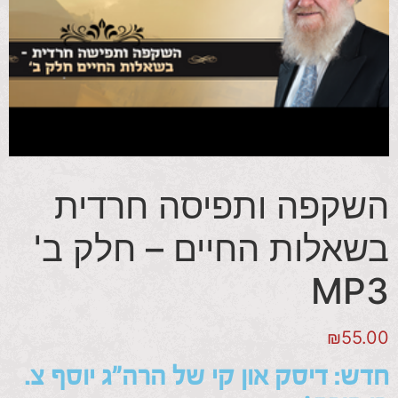
השקפה ותפיסה חרדית
בשאלות החיים – חלק ב'
MP3
₪
55.00
חדש: דיסק און קי של הרה"ג יוסף צ.