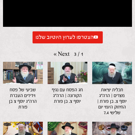
הצטרפו לערוץ היוטיוב שלנו
»
Next
3
/
1
תכלית יציאת
חג הפסח עם נגיף
שביעי של פסח
מצרים | הרה"ג
הקורונה | הרה"ג
וידידים העברת
יוסף צ. בן פורת |
יוסף צ. בן פורת
הרה"ג יוסף צ בן
החיזוק היומי יום
פורת
שלישי 7.4