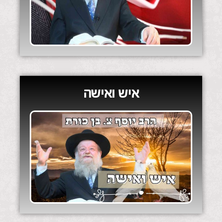
איש ואישה